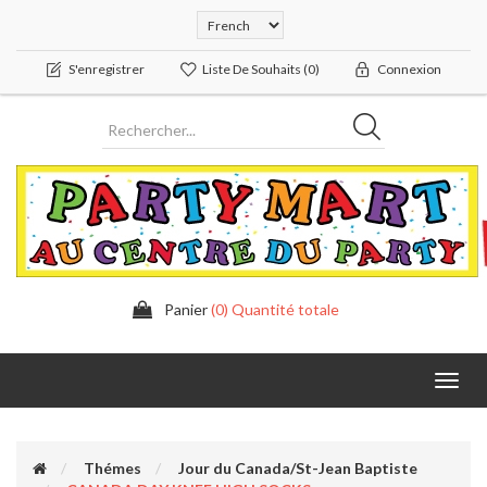
S'enregistrer
Liste De Souhaits
(0)
Connexion
Panier
(0) Quantité totale
Toggl
navig
Thémes
Jour du Canada/St-Jean Baptiste