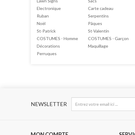
Lawn Signs
Sacs
Electronique
Carte cadeau
Ruban
Serpentins
Noël
Pâques
St-Patrick
St-Valentin
COSTUMES - Homme
COSTUMES - Garçon
Décorations
Maquillage
Perruques
NEWSLETTER
MON COMPTE
SERVI