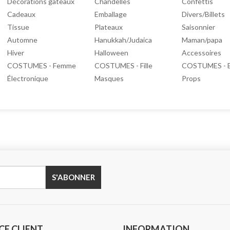
Décorations gâteaux
Chandelles
Confettis
Cadeaux
Emballage
Divers/Billets
Tissue
Plateaux
Saisonnier
Automne
Hanukkah/Judaica
Maman/papa
Hiver
Halloween
Accessoires
COSTUMES - Femme
COSTUMES - Fille
COSTUMES - 
Électronique
Masques
Props
CE CLIENT
INFORMATION