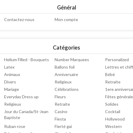
Général
Contactez-nous
Mon compte
Catégories
Helium Filled - Bouquets
Number Marquees
Personalized
Latex
Ballons foil
Lettres et chif
Animaux
Anniversaire
Bébé
Divers
Religieux
Retraite
Mariage
Célébrations
1ere anniversa
Everyday Dress up
Fleurs
Fêtes générale
Religieux
Retraite
Solides
Jour du Canada/St-Jean
Casino
Cocktail
Baptiste
Fiesta
Hollywood
Ruban rose
Fierté gai
Western