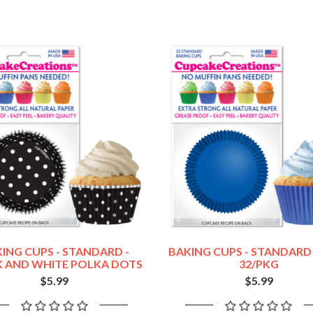
ING CUPS - STANDARD -
BAKING CUPS - STANDARD 
 AND WHITE POLKA DOTS
32/PKG
32/PKG
$5.99
$5.99