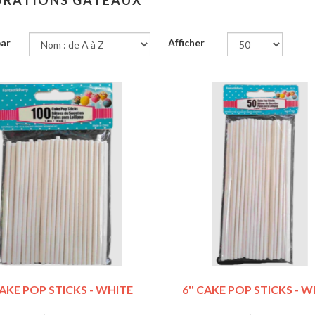
ORATIONS GÂTEAUX
par
Afficher
CAKE POP STICKS - WHITE
6'' CAKE POP STICKS - 